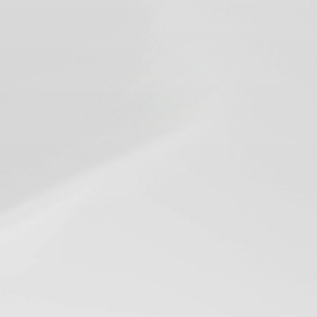
ビ
ゲ
ー
シ
ョ
ン