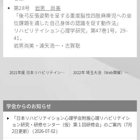
第28号
岩男 尚美
「後弓反張姿勢を呈する重度脳性四肢麻痺児への坐
位課題を通した自己身体の認識を促す動作法」
リハビリテイション心理学研究，第47巻1号，29-
41，
岩男尚美・遠矢浩一・古賀聡
投
2021年度 日本リハビリテイション心理学会総会(書面会議)について
2022年 埼玉大会（Web開催）のご案内
稿
ナ
ビ
学会からのお知らせ
ゲ
「日本リハビリテイション心理学会附設心理リハビリテイシ
ー
ョン研究・研修センター（仮）第１回研修会」のご案内（7月
シ
2日更新）
2026-07-02