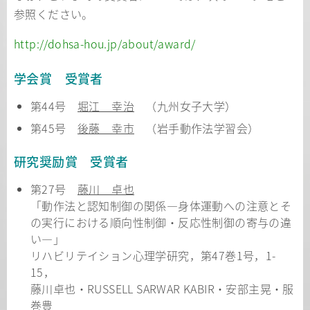
参照ください。
http://dohsa-hou.jp/about/award/
学会賞 受賞者
第44号
堀江 幸治
（九州女子大学）
第45号
後藤 幸市
（岩手動作法学習会）
研究奨励賞 受賞者
第27号
藤川 卓也
「動作法と認知制御の関係―身体運動への注意とそ
の実行における順向性制御・反応性制御の寄与の違
い―」
リハビリテイション心理学研究，第47巻1号，1-
15，
藤川卓也・RUSSELL SARWAR KABIR・安部主晃・服
巻豊