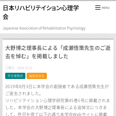
日本リハビリテイション心理学
会
Japanese Association of Rehabilitation Psychology
大野博之理事長による「成瀬悟策先生のご逝
去を悼む」を掲載しました
公開日：
2019-12-19
学会事務局
編集委員会
2019年8月3日に本学会の創設者である成瀬悟策先生が
ご逝去されました。
リハビリテイション心理学研究第45巻1号に掲載されま
した，本学会の大野博之理事長による追悼文につきま
して，許可を得て以下の通り本学会Webサイトに掲載