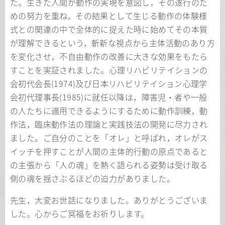
た。生きた人間が動作の実現を意図し，その遂行のた
めの努力を重ね，その結果として生じる動作の体験様
式との関連の中で全体的に捉えた時に始めてその本質
が理解できるという，斬新な視点から主体活動のあり方
を変化させ，不自由動作の改善に大きな効果をもたら
すことを実証されました。心理リハビリテイションの
会初代会長(1974)及び日本リハビリテイション心理学
会初代理事長(1985)に就任以降は，障害児・者や一般
の人たちに適用できるようにするために動作訓練，動
作法，臨床動作法の理論と実践技法の開発に尽力され
ました。ご自分のことを「オレ」と呼ばれ，オレがス
イッチを押すことが人間の主体的行動の原点であると
の主張から「人の魂」を熱く語られる姿勢は受け取る
側の魂を揺さぶるほどの迫力がありました。
先生，大変お世話になりました。ありがとうございま
した。心からご冥福をお祈りします。