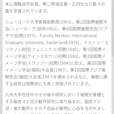
本心理臨床学会賞，勲二等瑞宝章・正四位など数々の
賞を受賞されています。
ニューヨーク大学客員助教授(1961)，第1回国際催眠学
会(ニューヨーク)招待(1961)，第6回国際催眠学会(ウプ
サラ)招聘(1973)，Fuculty Menber, International
Graduate University, Swizerland(1976)，ミルトン・エ
リクソン財団(フェニックス)招聘(1981)，第1回国際イ
メージ学会(クインズタウン)招聘(1983)，第2回国際イ
メージ学会(スワンジー)招聘(1984)に加え，第3回国際
イメージ学会(福岡)大会長(1987)，第1回国際アジア催
眠学会(福岡)大会長(1987)を務められるなど，催眠に関
する研究は国際的にも高く評価されています。
九州大学在任中やその後の研究において催眠を基礎と
する脳性マヒ児の動作研究に取り組まれ，脳性マヒ
児・者の動作とその不自由の解明に心血を注がれまし